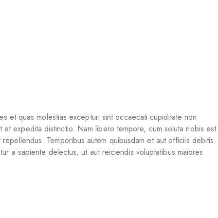
es et quas molestias excepturi sint occaecati cupiditate non
st et expedita distinctio. Nam libero tempore, cum soluta nobis est
repellendus. Temporibus autem quibusdam et aut officiis debitis
ur a sapiente delectus, ut aut reiciendis voluptatibus maiores