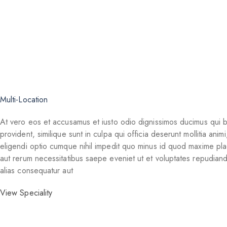
Multi-Location
At vero eos et accusamus et iusto odio dignissimos ducimus qui bl
provident, similique sunt in culpa qui officia deserunt mollitia an
eligendi optio cumque nihil impedit quo minus id quod maxime pla
aut rerum necessitatibus saepe eveniet ut et voluptates repudiand
alias consequatur aut
View Speciality