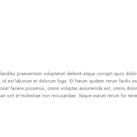
anditiis praesentium voluptatum deleniti atque corrupti quos dolor
imi, id est laborum et dolorum fuga. Et harum quidem rerum facilis e
ceat facere possimus, omnis voluptas assumenda est, omnis dolor 
ae sint et molestiae non recusandae. Itaque earum rerum hic tenet